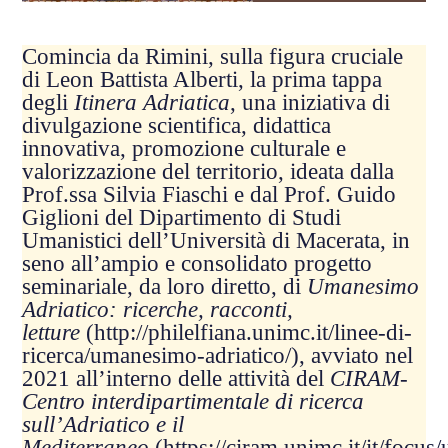
Comincia da Rimini, sulla figura cruciale
di Leon Battista Alberti, la prima tappa
degli
Itinera Adriatica
, una iniziativa di
divulgazione scientifica, didattica
innovativa, promozione culturale e
valorizzazione del territorio, ideata dalla
Prof.ssa Silvia Fiaschi e dal Prof. Guido
Giglioni del Dipartimento di Studi
Umanistici dell’Università di Macerata, in
seno all’ampio e consolidato progetto
seminariale, da loro diretto, di
Umanesimo
Adriatico: ricerche, racconti,
letture
(
http://philelfiana.unimc.it/linee-di-
ricerca/umanesimo-adriatico/
), avviato nel
2021 all’interno delle attività del
CIRAM-
Centro interdipartimentale di ricerca
sull’Adriatico e il
Mediterraneo
(
https://ciram.unimc.it/it/focu