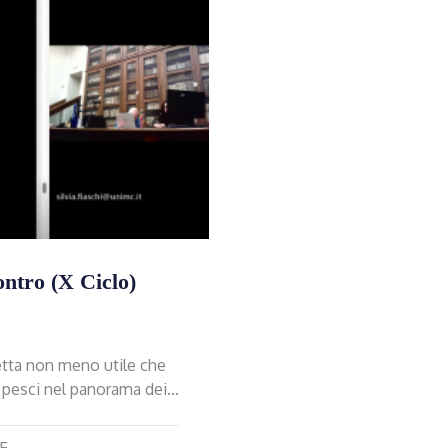
ntro (X Ciclo)
etta non meno utile che
i i pesci nel panorama dei…
E