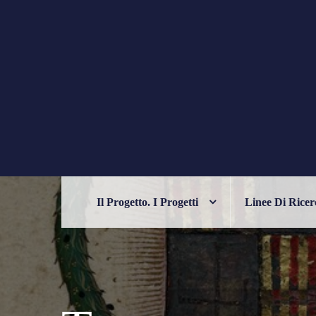
Skip
to
content
PHILELFIANA
ORIENTE E OCCIDENTE NELL'UM
Il Progetto. I Progetti
Linee Di Ricer