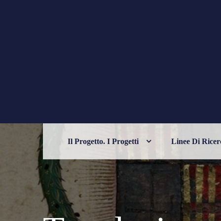
Skip
to
content
PHILELFIANA
ORIENTE E OCCIDENTE NELL'UM
Il Progetto. I Progetti
Linee Di Ricer