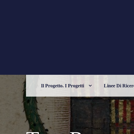
Skip
to
content
PHILELFIANA
ORIENTE E OCCIDENTE NELL'UM
Il Progetto. I Progetti
Linee Di Ricer