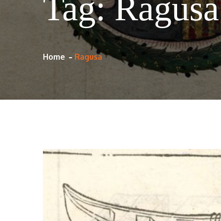
Tag:
Ragusa
Home
Ragusa