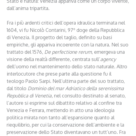
Stato e natura: Venezia appariva come un corpo vivente,
dall’anima tripartita.
Fra i più ardenti critici dell’opera idraulica terminata nel
1604, vi fu Nicolò Contarini, 97º doge della Repubblica
di Venezia. Il progetto del taglio, definito su basi
empiriche, gli appariva incoerente con la natura. Nel suo
trattato del 1576,
De perfectione rerum
, emergeva una
visione della realtà differente, centrata sull’
agency
dell’uomo nel mantenimento dello stato naturale. Altro
interlocutore che prese parte alla questione fu il
teologo Paolo Sarpi. Nell’ultima parte del suo trattato,
dal titolo
Dominio del mar Adriatico della serenissima
Republica di Venetia
, nel consulto destinato al senato,
l’autore si esprime sul dibattito relativo al confine tra
Venezia e Ferrara, mettendo in atto una ideologia
politica mirata non tanto all’espansione quanto al
riequilibrio, per cui la conservazione dell’ambiente e la
preservazione dello Stato diventavano un tutt’uno. Fra