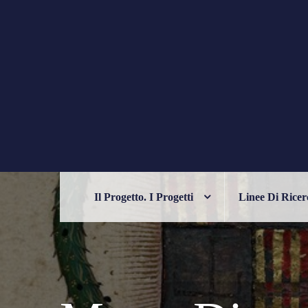
Skip
to
content
PHILELFIANA
ORIENTE E OCCIDENTE NELL'UM
Il Progetto. I Progetti
Linee Di Ricer