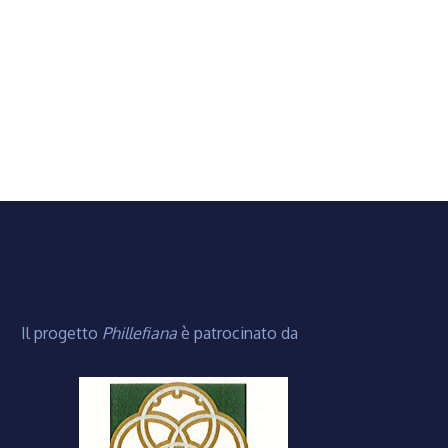
Il progetto
Phillefiana
è patrocinato da