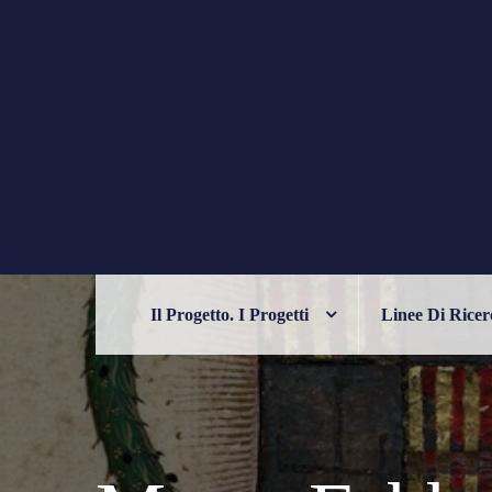
Skip
to
content
PHILELFIANA
ORIENTE E OCCIDENTE NELL'UM
Il Progetto. I Progetti
Linee Di Ricer