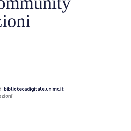
 community
ioni
di
bibliotecadigitale.unimc.it
zioni’