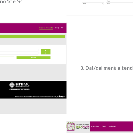
 ‘x’ e ‘+’
3. Dal/dai menù a tendi