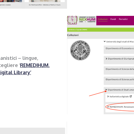
nistici – lingue,
cegliere ‘
REMEDIHUM.
gital Library’