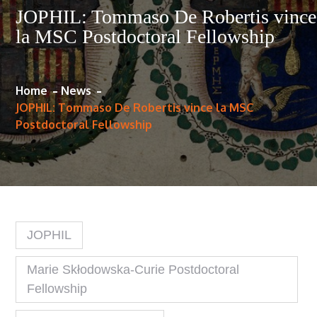
JOPHIL: Tommaso De Robertis vince
la MSC Postdoctoral Fellowship
Home
News
JOPHIL: Tommaso De Robertis vince la MSC
Postdoctoral Fellowship
JOPHIL
Marie Skłodowska-Curie Postdoctoral
Fellowship