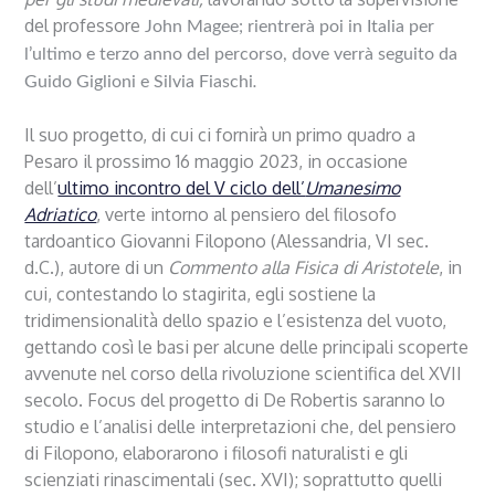
del professore
John Magee; rientrerà poi in
Italia
per
l’ultimo e terzo anno del percorso, dove verrà seguito da
Guido Giglioni e Silvia Fiaschi
.
Il suo progetto, di cui ci fornirà un primo quadro a
Pesaro il prossimo 16 maggio 2023, in occasione
dell’
ultimo incontro del V ciclo dell’
Umanesimo
Adriatico
, verte intorno al pensiero del filosofo
tardoantico Giovanni Filopono (Alessandria, VI sec.
d.C.), autore di un
Commento alla Fisica di Aristotele
, in
cui, contestando lo stagirita, egli sostiene
la
tridimensionalità
dello spazio e
l’esistenza
del vuoto,
gettando così le basi per alcune delle principali scoperte
avvenute nel corso della
rivoluzione
scientifica del XVII
secolo. Focus del progetto di De Robertis saranno lo
studio e l’analisi delle interpretazioni che, del pensiero
di Filopono, elaborarono i filosofi naturalisti e gli
scienziati rinascimentali (sec. XVI); soprattutto quelli