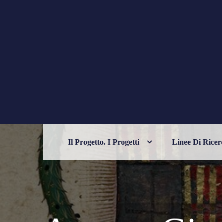
Skip
to
content
PHILELFIANA
ORIENTE E OCCIDENTE NELL'UM
Il Progetto. I Progetti
Linee Di Ricer