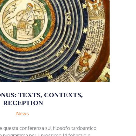
ONUS: TEXTS, CONTEXTS,
RECEPTION
News
 questa conferenza sul filosofo tardoantico
n programma per il prossimo 14 febbraio e