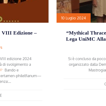
10 Luglio 2024
II Edizione –
“Mythical Thrace
Lega UniMC Alla 
s
 VIII edizione 2024
Si è concluso da poco
à di svolgimento a
organizzato dalla Dem
Bando e
Mastrogian
ne/certamen-philelfianum—
enza:…
E