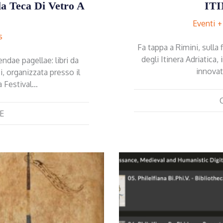
la Teca Di Vetro A
IT
Eventi
s
Fa tappa a Rimini, sulla f
degli Itinera Adriatica, 
ndae pagellae: libri da
innovat
i, organizzata presso il
 Festival…
E