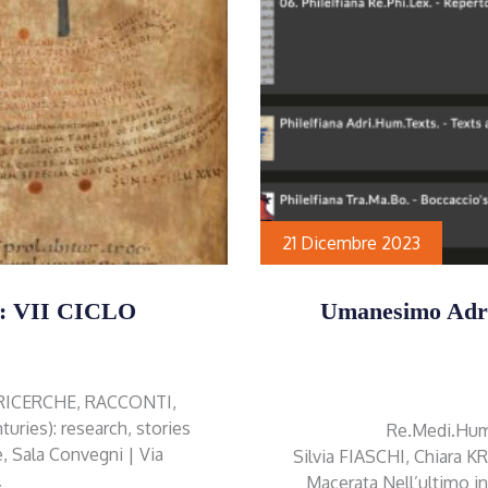
21 Dicembre 2023
 VII CICLO
Umanesimo Adria
 RICERCHE, RACCONTI,
ries): research, stories
Re.Medi.Hum.:
, Sala Convegni | Via
Silvia FIASCHI, Chiara K
…
Macerata Nell’ultimo in