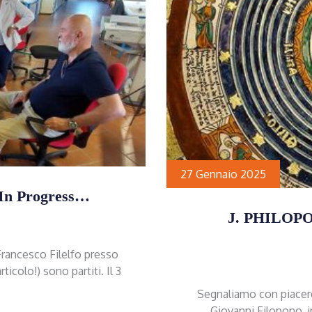
27 Gennaio 2025
 In Progress…
J. PHILOP
i Francesco Filelfo presso
rticolo!) sono partiti. Il 3
Segnaliamo con piacere
Giovanni Filopono, i