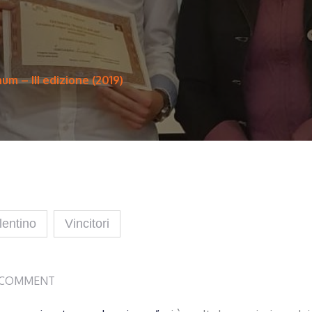
um – III edizione (2019)
lentino
Vincitori
 COMMENT