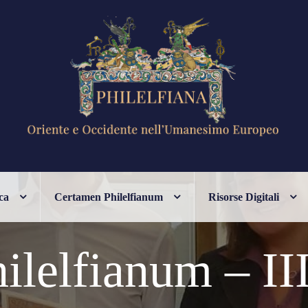
ANESIMO EUROPEO
ca
Certamen Philelfianum
Risorse Digitali
lelfianum – III