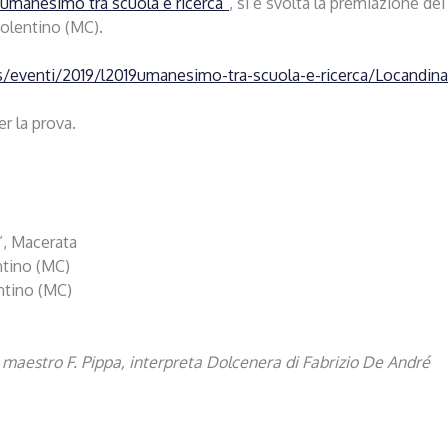
’umanesimo tra scuola e ricerca”
, si è svolta la premiazione dei 
Tolentino (MC).
ews/eventi/2019/l2019umanesimo-tra-scuola-e-ricerca/Locandin
r la prova.
”, Macerata
entino (MC)
entino (MC)
dal maestro F. Pippa, interpreta
Dolcenera
di Fabrizio De André