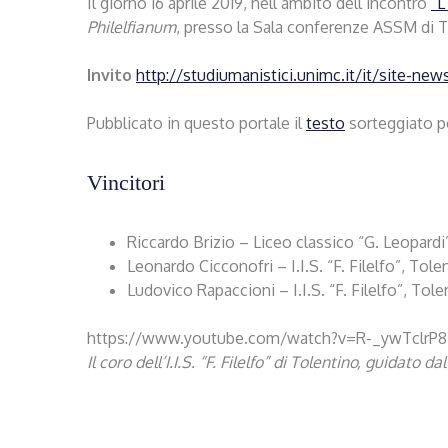
Il giorno 16 aprile 2019, nell’ambito dell’incontro
“L
Philelfianum
, presso la Sala conferenze ASSM di 
Invito
http://studiumanistici.unimc.it/it/site-n
Pubblicato in questo portale il
testo
sorteggiato pe
Vincitori
Riccardo Brizio – Liceo classico “G. Leopardi
Leonardo Cicconofri – I.I.S. “F. Filelfo”, Tol
Ludovico Rapaccioni – I.I.S. “F. Filelfo”, Tol
https://www.youtube.com/watch?v=R-_ywTclrP8
Il coro dell’I.I.S. “F. Filelfo” di Tolentino, guidato 