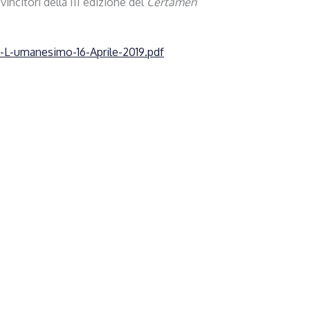
vincitori della III edizione del
Certamen
a-L-umanesimo-16-Aprile-2019.pdf