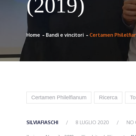
(2019)
Home
Bandi e vincitori
Certamen Philelfian
Certamen Philelfianum
Ricerca
To
SILVIAFIASCHI
8 LUGLIO 2020
NO