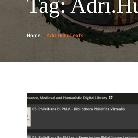
Tag:
Adri.H
Home
Adri.Hum.Texts.