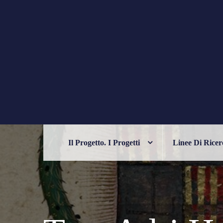
Skip
to
content
PHILELFIANA
ORIENTE E OCCIDENTE NELL'UM
Il Progetto. I Progetti
Linee Di Ricer