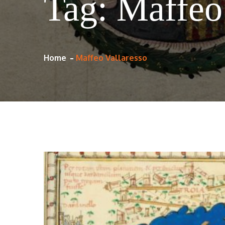
Tag:
Maffeo 
Home
Maffeo Vallaresso