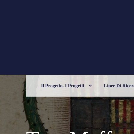
Skip
to
content
PHILELFIANA
ORIENTE E OCCIDENTE NELL'UM
Il Progetto. I Progetti
Linee Di Ricer