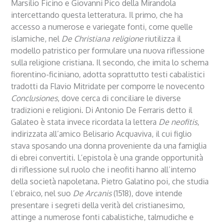
Marsilio Ficino e Giovanni Pico della Mirandola
intercettando questa letteratura. Il primo, che ha
accesso a numerose e variegate fonti, come quelle
islamiche, nel
De Christiana religione
riutilizza il
modello patristico per formulare una nuova riflessione
sulla religione cristiana. Il secondo, che imita lo schema
fiorentino-ficiniano, adotta soprattutto testi cabalistici
tradotti da Flavio Mitridate per comporre le novecento
Conclusiones
, dove cerca di conciliare le diverse
tradizioni e religioni. Di Antonio De Ferraris detto il
Galateo è stata invece ricordata la lettera
De neofitis
,
indirizzata all’amico Belisario Acquaviva, il cui figlio
stava sposando una donna proveniente da una famiglia
di ebrei convertiti. L’epistola è una grande opportunità
di riflessione sul ruolo che i neofiti hanno all’interno
della società napoletana. Pietro Galatino poi, che studia
l’ebraico, nel suo
De Arcanis
(1518), dove intende
presentare i segreti della verità del cristianesimo,
attinge a numerose fonti cabalistiche, talmudiche e