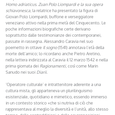
Homo adriaticus.
Zuan Polo Liompardi e la sua opera
schiavonesca
, la relatrice ha presentato la figura di
Giovan Polo Liompardi, buffone e verseggiatore
veneziano attivo nella prima metà del Cinquecento. Le
poche informazioni biografiche certe derivano
soprattutto dalle testimonianze dei contemporanei,
passate in rassegna. Alessandro Caravia nel suo
poemetto in ottave
Il sogno
(1541) annotava l’età della
morte dell’amico; lo ricordano anche Pietro Aretino,
nella lettera indirizzata al Caravia il 12 marzo 1542 e nella
prima giornata dei
Ragionamenti
, così come Marin
Sanudo nei suoi
Diarii
.
‘Operatore culturale’ e intrattenitore aderente a una
cultura mista, gli apparteneva un plurilinguismo
esistenziale, quotidiano e mimetico, essendo immerso
in un contesto storico «che si nutriva di ciò che
rappresentava al meglio la diversità e l’unità, allo stesso