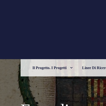
Skip
to
content
PHILELFIANA
ORIENTE E OCCIDENTE NELL'UM
Il Progetto. I Progetti
Linee Di Ricer