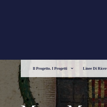
Skip
to
content
PHILELFIANA
ORIENTE E OCCIDENTE NELL'UM
Il Progetto. I Progetti
Linee Di Ricer