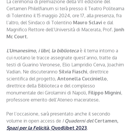
La cerimonia di premiazione della VII edizione del
Certamen Philelfianum si terà presso il Teatro Politeama
di Tolentino il 15 maggio 2024, ore 17, alla presenza, fra
l’altro, del Sindaco di Tolentino
Mauro Sclavi
e dal
Magnifico Rettore dell’Università di Macerata, Prof.
Jonh
Mc Court
.
L’Umanesimo, i libri, la biblioteca
è il tema intorno a
cui ruotano le tracce assegnate quest’anno, tratte da
testi di Guarino Veronese, Elio Lampridio Cerva, Joachim
Vadian. Ne discuteranno
Silvia Fiaschi
, direttrice
scientifica del progetto,
Antonella Cucciniello
,
direttrice della Biblioteca e del complesso
monumentale dei Girolamini di Napoli,
Filippo Mignini
,
professore emerito dell’Ateneo maceratese.
Per l’occasione, sarà presentato anche il secondo
volume in open access de
I
Quaderni del
Certamen,
Spazi per la Felicità
, Quodlibet 2023
.