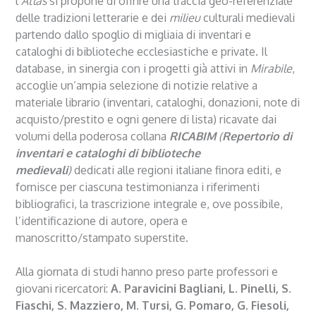
l’
Atlas
si propone di offrire una traccia geo-referenziale
delle tradizioni letterarie e dei
milieu
culturali medievali
partendo dallo spoglio di migliaia di inventari e
cataloghi di biblioteche ecclesiastiche e private. Il
database, in sinergia con i progetti già attivi in
Mirabile
,
accoglie un’ampia selezione di notizie relative a
materiale librario (inventari, cataloghi, donazioni, note di
acquisto/prestito e ogni genere di lista) ricavate dai
volumi della poderosa collana
RICABIM
(
Repertorio di
inventari e cataloghi di biblioteche
medievali
)
dedicati alle regioni italiane finora editi, e
fornisce per ciascuna testimonianza i riferimenti
bibliografici, la trascrizione integrale e, ove possibile,
l’identificazione di autore, opera e
manoscritto/stampato superstite.
Alla giornata di studi hanno preso parte professori e
giovani ricercatori:
A. Paravicini Bagliani, L. Pinelli, S.
Fiaschi, S. Mazziero, M. Tursi, G. Pomaro, G. Fiesoli,