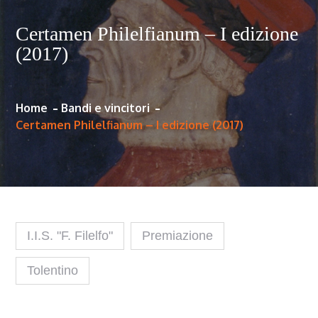
Certamen Philelfianum – I edizione
(2017)
Home
Bandi e vincitori
Certamen Philelfianum – I edizione (2017)
I.I.S. "F. Filelfo"
Premiazione
Tolentino