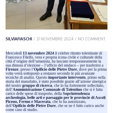
SILVIAFIASCHI
21 NOVEMBRE 2024
NO COMMENT
Mercoledì
13 novembre 2024
il celebre ritratto tolentinate di
Francesco Filelfo, vera e propria icona civile e culturale della
città d’origine dell’umanista, ha lasciato temporaneamente la
sua dimora d’elezione – l’ufficio del sindaco – per trasferirsi a
Firenze
, presso l’
Opificio delle Pietre Dure
, dove per la prima
volta verrà sottoposto a restauro secondo le più avanzate
tecniche di analisi. Questo
importante intervento
, primo nella
storia del manufatto, è stato possibile grazie all’azione sinergica
del nostro
gruppo di ricerca
, che lo ha fortemente sollecitato,
dell’
Amministrazione Comunale di Tolentino
che si è fatta
carico delle spese di trasporto, della
Soprintendenza
archeologia, belle arti e paesaggio per le provincie di Ascoli
Piceno, Fermo e Macerata
, che lo ha autorizzato,
dell’
Opificio delle Pietre Dure
, che se ne è fatto carico anche
come caso di studio.