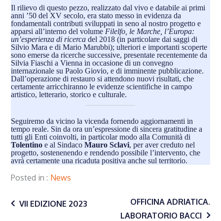
Il rilievo di questo pezzo, realizzato dal vivo e databile ai primi
anni ’50 del XV secolo, era stato messo in evidenza da
fondamentali contributi sviluppati in seno al nostro progetto e
apparsi all’interno del volume
Filelfo, le Marche, l’Europa:
un’esperienza di ricerca
del 2018
(in particolare dai saggi di
Silvio Mara e di Mario Marubbi); ulteriori e importanti scoperte
sono emerse da ricerche successive, presentate recentemente da
Silvia Fiaschi a Vienna in occasione di un
convegno
internazionale su Paolo Giovio
, e di imminente pubblicazione.
Dall’operazione di restauro si attendono nuovi risultati, che
certamente arricchiranno le evidenze scientifiche in campo
artistico, letterario, storico e culturale.
Seguiremo da vicino la vicenda fornendo aggiornamenti in
tempo reale. Sin da ora un’espressione di sincera gratitudine a
tutti gli Enti coinvolti, in particolar modo alla Comunità di
Tolentino
e al Sindaco
Mauro Sclavi
, per aver creduto nel
progetto, sostenenendo e rendendo possibile l’intervento, che
avrà certamente una ricaduta positiva anche sul territorio.
Posted in
News
Navigazione
OFFICINA ADRIATICA.
VII EDIZIONE 2023
LABORATORIO BACCI