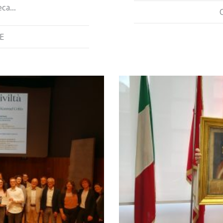
teca…
E