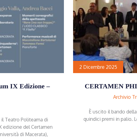
2 Dicembre 2025
num IX Edizione –
CERTAMEN PHIL
Archivio T
È uscito il bando dell
quindici premi in palio. 
 il Teatro Politeama di
 IX edizione del Certamen
niversità di Macerata),