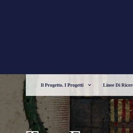
Skip
to
content
PHILELFIANA
ORIENTE E OCCIDENTE NELL'UM
Il Progetto. I Progetti
Linee Di Ricer