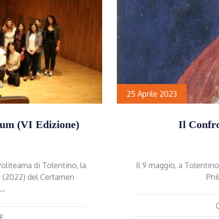
25 Aprile 2023
um (VI Edizione)
Il Confr
oliteama di Tolentino, la
Il 9 maggio, a Tolentin
e (2022) del Certamen
Phi
o…
E