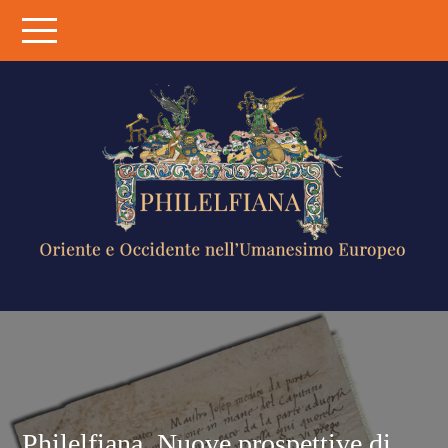
Skip
to
content
PHILELFIANA
ORIENTE E
OCCIDENTE
NELL'UMANESIMO
EUROPEO
Philelfiana. Nuove prospettive di