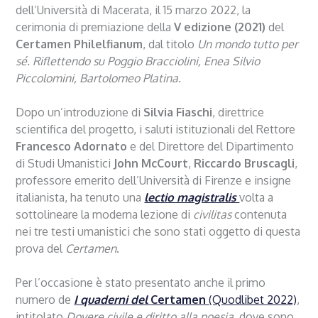
dell’Università di Macerata, il 15 marzo 2022, la
cerimonia di premiazione della
V edizione (2021)
del
Certamen Philelfianum
, dal titolo
Un mondo tutto per
sé. Riflettendo su Poggio Bracciolini, Enea Silvio
Piccolomini, Bartolomeo Platina.
Dopo un’introduzione di
Silvia Fiaschi
, direttrice
scientifica del progetto, i saluti istituzionali del Rettore
Francesco Adornato
e del Direttore del Dipartimento
di Studi Umanistici
John McCourt
,
Riccardo Bruscagli
,
professore emerito dell’Università di Firenze e insigne
italianista, ha tenuto una
lectio magistralis
volta a
sottolineare la moderna lezione di
civilitas
contenuta
nei tre testi umanistici che sono stati oggetto di questa
prova del
Certamen
.
Per l’occasione è stato presentato anche il primo
numero de
I quaderni del
Certamen
(Quodlibet 2022)
,
intitolato
Dovere civile e diritto alla poesia
, dove sono