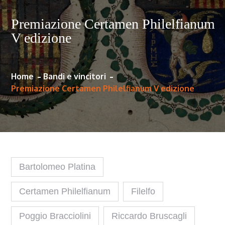
Premiazione Certamen Philelfianum
V edizione
Home
Bandi e vincitori
Premiazione Certamen Philelfianum V edizione
Bartolomeo Platina
Certamen Philelfianum
Filelfo
Poggio Bracciolini
Riccardo Bruscagli