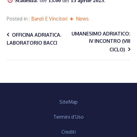
Scadenza
: ore
13.00
del
15 aprile 2025
.
Posted in
Bandi E Vincitori
News
Navigazione
UMANESIMO ADRIATICO:
OFFICINA ADRIATICA.
IV INCONTRO (VIII
LABORATORIO BACCI
CICLO)
articoli
SiteMap
Termini d’Uso
Crediti