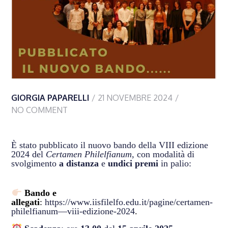
GIORGIA PAPARELLI
21 NOVEMBRE 2024
NO COMMENT
È stato pubblicato il nuovo bando della VIII edizione
2024 del
Certamen Philelfianum,
con modalità di
svolgimento
a distanza
e
undici premi
in palio:
Bando
e
allegati
:
https://www.iisfilelfo.edu.it/pagine/certamen-
philelfianum—viii-edizione-2024
.