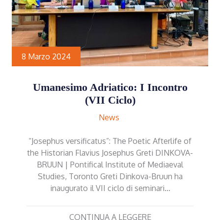
8 Marzo 2024
Umanesimo Adriatico: I Incontro
(VII Ciclo)
News
“Josephus versificatus”: The Poetic Afterlife of
the Historian Flavius Josephus Greti DINKOVA-
BRUUN | Pontifical Institute of Mediaeval
Studies, Toronto Greti Dinkova-Bruun ha
inaugurato il VII ciclo di seminari…
CONTINUA A LEGGERE