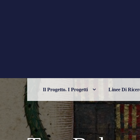
Skip
to
content
PHILELFIANA
ORIENTE E OCCIDENTE NELL'UM
Il Progetto. I Progetti
Linee Di Ricer